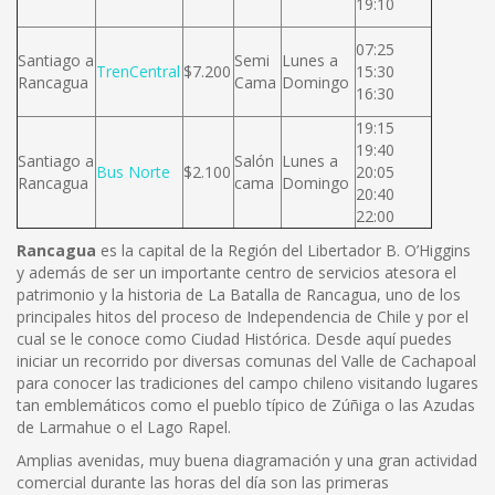
19:10
07:25
Santiago a
Semi
Lunes a
TrenCentral
$7.200
15:30
Rancagua
Cama
Domingo
16:30
19:15
19:40
Santiago a
Salón
Lunes a
Bus Norte
$2.100
20:05
Rancagua
cama
Domingo
20:40
22:00
Rancagua
es la capital de la Región del Libertador B. O’Higgins
y además de ser un importante centro de servicios atesora el
patrimonio y la historia de La Batalla de Rancagua, uno de los
principales hitos del proceso de Independencia de Chile y por el
cual se le conoce como Ciudad Histórica. Desde aquí puedes
iniciar un recorrido por diversas comunas del Valle de Cachapoal
para conocer las tradiciones del campo chileno visitando lugares
tan emblemáticos como el pueblo típico de Zúñiga o las Azudas
de Larmahue o el Lago Rapel.
Amplias avenidas, muy buena diagramación y una gran actividad
comercial durante las horas del día son las primeras