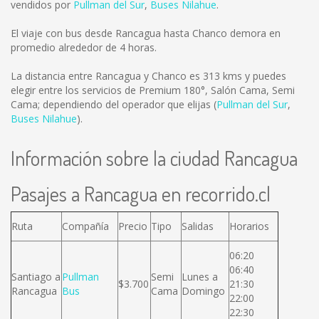
vendidos por
Pullman del Sur
,
Buses Nilahue
.
El viaje con bus desde Rancagua hasta Chanco demora en
promedio alrededor de 4 horas.
La distancia entre Rancagua y Chanco es
313 kms
y puedes
elegir entre los servicios de Premium 180°, Salón Cama, Semi
Cama; dependiendo del operador que elijas (
Pullman del Sur
,
Buses Nilahue
).
Información sobre la ciudad Rancagua
Pasajes a Rancagua en recorrido.cl
Ruta
Compañía
Precio
Tipo
Salidas
Horarios
06:20
06:40
Santiago a
Pullman
Semi
Lunes a
$3.700
21:30
Rancagua
Bus
Cama
Domingo
22:00
22:30