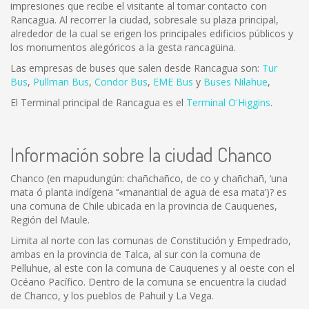
impresiones que recibe el visitante al tomar contacto con
Rancagua. Al recorrer la ciudad, sobresale su plaza principal,
alrededor de la cual se erigen los principales edificios públicos y
los monumentos alegóricos a la gesta rancagüina.
Las empresas de buses que salen desde Rancagua son:
Tur
Bus
,
Pullman Bus
,
Condor Bus
,
EME Bus
y
Buses Nilahue
,
El Terminal principal de Rancagua es el
Terminal O'Higgins
.
Información sobre la ciudad Chanco
Chanco (en mapudungún: chañchañco, de co y chañchañ, ‘una
mata ó planta indígena ’‘«manantial de agua de esa mata’)? es
una comuna de Chile ubicada en la provincia de Cauquenes,
Región del Maule.
Limita al norte con las comunas de Constitución y Empedrado,
ambas en la provincia de Talca, al sur con la comuna de
Pelluhue, al este con la comuna de Cauquenes y al oeste con el
Océano Pacífico. Dentro de la comuna se encuentra la ciudad
de Chanco, y los pueblos de Pahuil y La Vega.