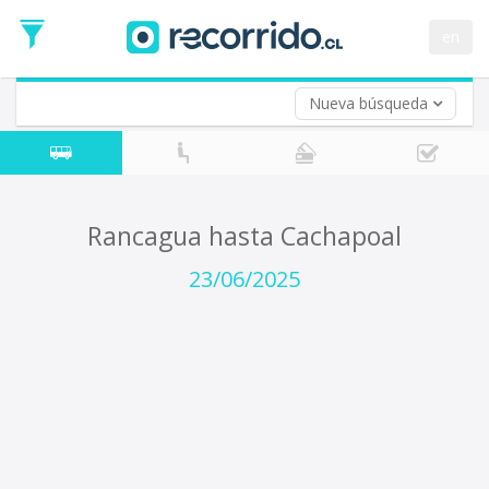
Fecha
de
en
Vuelta (opcional)
Ida
Fecha
de
Nueva búsqueda
Vuelta
Rancagua hasta Cachapoal
23/06/2025