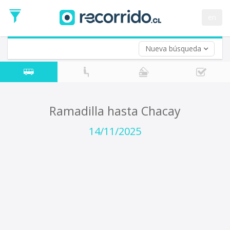
Fecha
de
en
Vuelta (opcional)
Ida
Fecha
de
Nueva búsqueda
Vuelta
Ramadilla hasta Chacay
14/11/2025