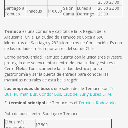
23:00 23:30
Santiago a
Salón
Lunes a
20:00 22:00
Thaebus
$10.000
Temuco
Cama
Domingo
23:00
Temuco
es una comuna y capital de la IX Región de la
Araucanía, Chile. La ciudad de Temuco se ubica a 690
kilometros de Santiago y 282 kilometros de Concepción. Es una
de las ciudades más importantes del sur de Chile.
Como particularidad, Temuco cuenta con la única área silvestre
protegida que se encuentra dentro de una ciudad y ésta es el
Cerro Ñielol. Turísticamente la ciudad destaca por su
gastronomía y ser la puerta de entrada para conocer las
maravillas naturales de esta bella región.
Las empresas de buses
que salen desde Temuco son
Tur
Bus
,
Pullman Bus
,
Condor Bus
,
Cruz del Sur
y
Buses ETM
.
El
terminal principal
de Temuco es el
Terminal Rodoviario
.
Ruta de buses entre Santiago y Temuco
El bus más
$7.500
económico