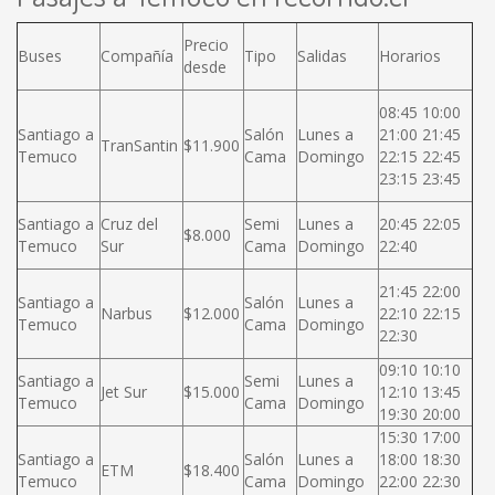
Precio
Buses
Compañía
Tipo
Salidas
Horarios
desde
08:45 10:00
Santiago a
Salón
Lunes a
21:00 21:45
TranSantin
$11.900
Temuco
Cama
Domingo
22:15 22:45
23:15 23:45
Santiago a
Cruz del
Semi
Lunes a
20:45 22:05
$8.000
Temuco
Sur
Cama
Domingo
22:40
21:45 22:00
Santiago a
Salón
Lunes a
Narbus
$12.000
22:10 22:15
Temuco
Cama
Domingo
22:30
09:10 10:10
Santiago a
Semi
Lunes a
Jet Sur
$15.000
12:10 13:45
Temuco
Cama
Domingo
19:30 20:00
15:30 17:00
Santiago a
Salón
Lunes a
18:00 18:30
ETM
$18.400
Temuco
Cama
Domingo
22:00 22:30