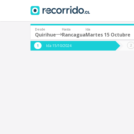
Desde
Hasta
Ida
Quirihue
Rancagua
Martes 15 Octubre
¿De dónde partes?
¿A dón
Ida 15/10/2024
*
*
Quirihue
Origen
Destino