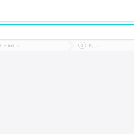
de quieres ir?
Ida
Vuelta
Asientos
Pago
*
Fec
Rancagua
Fecha
de
de
Vuel
Ida