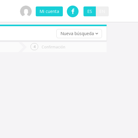
Mi cuenta
ES
EN
Nueva búsqueda
 (opcional)
Confirmación
ha
ta