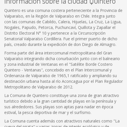
Información sobre la ciudad Quintero
Quintero es una comuna costera perteneciente a la Provincia de
Valparaíso, en la Región de Valparaíso en Chile. Integra junto
con las comunas de Cabildo, Calera, Hijuelas, La Cruz, La Ligua,
Nogales, Papudo, Petorca, Puchuncaví, Quillota y Zapallar el
Distrito Electoral N° 10 y pertenece a la Circunscripción
Senatorial Valparaíso Cordillera. Fue el primer puerto de dicho
país, creado durante la expedición de don Diego de Almagro.
Forma parte del área intercomunal metropolitana del Gran
Valparaíso integrando dicha conurbación junto con el balneario
y zona industrial de Ventanas en el "Satélite Borde Costero
Quintero - Ventanas", concebido en el Plan Intercomunal y
Ordenanza de Valparaíso de 1965,1 ratificado y ampliando su
destinación urbana hasta al río Aconcagua por el Plan Regulador
Metropolitano de Valparaíso de 2012.
La Comuna de Quintero constituye una zona de gran atractivo
turístico debido a la gran cantidad de playas en la península y
sus alrededores. Sus playas son aptas para nadar en época
estival, la pesca deportiva de mar y el surfismo.
La Comuna cuenta además con atractivos naturales como "La
cueva del pirata" y varias zonas de interés ecológico y de