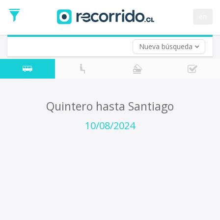
Fecha
de
en
Vuelta (opcional)
Ida
Fecha
de
Nueva búsqueda
Vuelta
Quintero hasta Santiago
10/08/2024