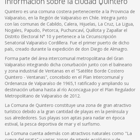
Información sobre la ciudad Quintero
Quintero es una comuna costera perteneciente a la Provincia de
Valparaíso, en la Región de Valparaíso en Chile. Integra junto
con las comunas de Cabildo, Calera, Hijuelas, La Cruz, La Ligua,
Nogales, Papudo, Petorca, Puchuncaví, Quillota y Zapallar el
Distrito Electoral N° 10 y pertenece a la Circunscripción
Senatorial Valparaíso Cordillera. Fue el primer puerto de dicho
país, creado durante la expedición de don Diego de Almagro.
Forma parte del área intercomunal metropolitana del Gran
Valparaíso integrando dicha conurbación junto con el balneario
y zona industrial de Ventanas en el "Satélite Borde Costero
Quintero - Ventanas", concebido en el Plan Intercomunal y
Ordenanza de Valparaíso de 1965,1 ratificado y ampliando su
destinación urbana hasta al río Aconcagua por el Plan Regulador
Metropolitano de Valparaíso de 2012.
La Comuna de Quintero constituye una zona de gran atractivo
turístico debido a la gran cantidad de playas en la península y
sus alrededores. Sus playas son aptas para nadar en época
estival, la pesca deportiva de mar y el surfismo.
La Comuna cuenta además con atractivos naturales como "La
cueva del pirata" y varias zonas de interés ecológico y de