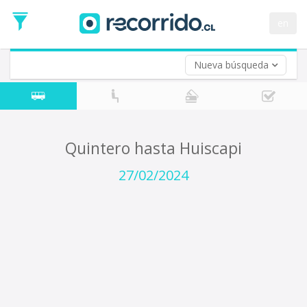
Fecha
de
en
Vuelta (opcional)
Ida
Fecha
de
Nueva búsqueda
Vuelta
Quintero hasta Huiscapi
27/02/2024