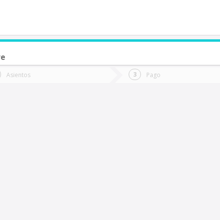
re
de quieres ir?
Ida
Vuelta
Asientos
Pago
*
Fec
uiscapi
Fecha
de
de
Vuel
Ida