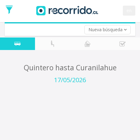
Fecha
de
en
Vuelta (opcional)
Ida
Fecha
de
Nueva búsqueda
Vuelta
Quintero hasta Curanilahue
17/05/2026