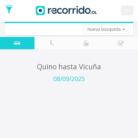
Fecha
de
en
Vuelta (opcional)
Ida
Fecha
de
Nueva búsqueda
Vuelta
Quino hasta Vicuña
08/09/2025