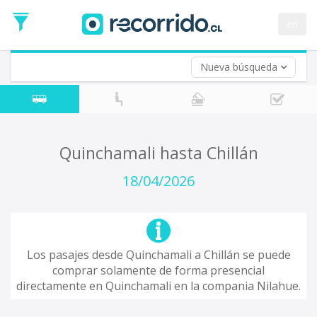
Fecha
de
en
Vuelta (opcional)
Ida
Fecha
de
Nueva búsqueda
Vuelta
Quinchamali hasta Chillán
18/04/2026
Los pasajes desde Quinchamali a Chillán se puede
comprar solamente de forma presencial
directamente en Quinchamali en la compania Nilahue.