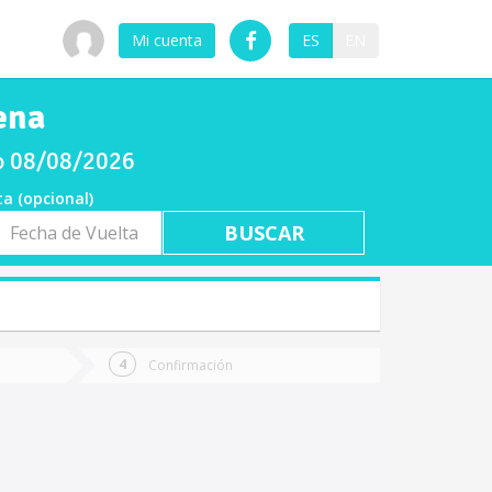
Mi cuenta
ES
EN
ena
do 08/08/2026
ta (opcional)
a
ta
Confirmación