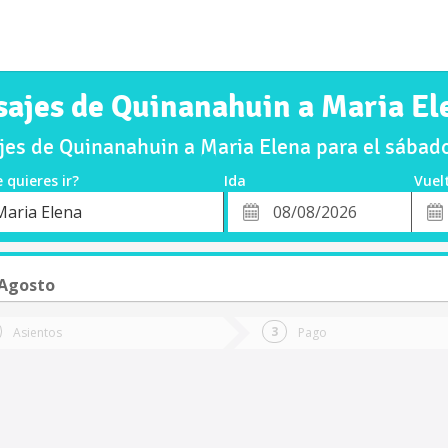
sajes de Quinanahuin a Maria El
es de Quinanahuin a Maria Elena para el sába
 quieres ir?
Ida
Vuel
*
Fech
Maria Elena
o
Fecha
de
de
Vuel
Ida
 Agosto
Asientos
Pago