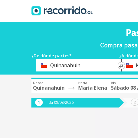
Pa
Compra pasaj
¿De dónde partes?
¿A dónde
*
*
Quinanahuin
Origen
Destin
Desde
Hasta
Ida
Quinanahuin
Maria Elena
Sábado 08
Ida 08/08/2026