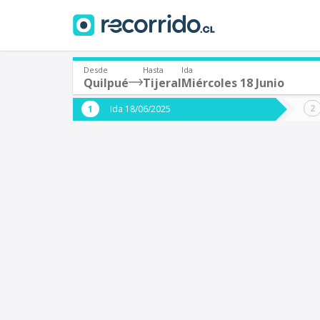
Desde
Hasta
Ida
Quilpué
Tijeral
Miércoles 18 Junio
¿De dónde partes?
¿A dón
Ida 18/06/2025
*
*
Quilpué
T
Origen
Destino