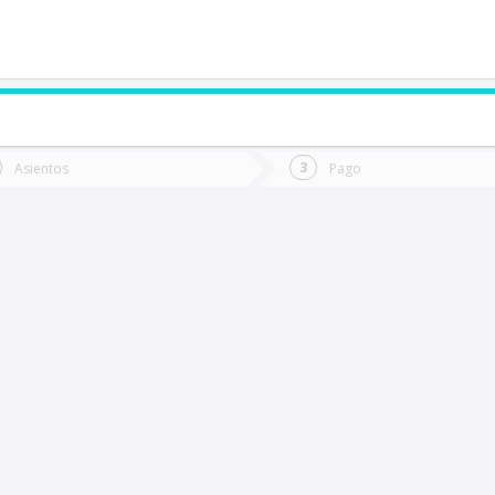
de quieres ir?
Ida
Vuelta
Asientos
Pago
*
Fec
ijeral
Fecha
de
de
Vuel
Ida