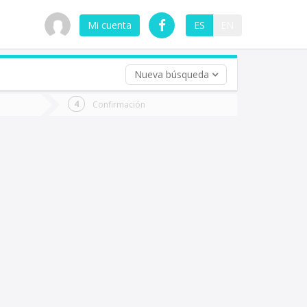
Mi cuenta
ES
EN
Nueva búsqueda
 (opcional)
Confirmación
ha
ta