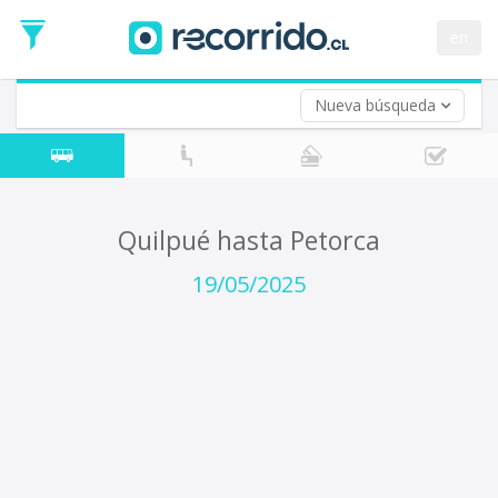
Fecha
de
en
Vuelta (opcional)
Ida
Fecha
de
Nueva búsqueda
Vuelta
Quilpué hasta Petorca
19/05/2025