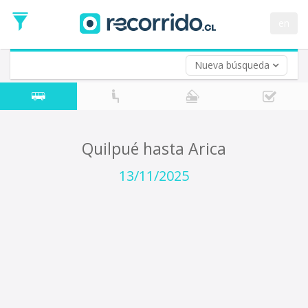
Fecha
de
en
Vuelta (opcional)
Ida
Fecha
de
Nueva búsqueda
Vuelta
Quilpué hasta Arica
13/11/2025