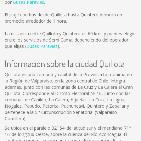
por
Buses Paravias
.
El viaje con bus desde Quillota hasta Quintero demora en
promedio alrededor de 1 hora.
La distancia entre Quillota y Quintero es
69 kms
y puedes elegir
entre los servicios de Semi Cama; dependiendo del operador
que elijas (
Buses Paravias
).
Información sobre la ciudad Quillota
Quillota es una comuna y capital de la Provincia homónima en
la Región de Valparaíso, en la zona central de Chile. Integra
además, junto con las comunas de La Cruz y La Calera el Gran
Quillota. Corresponde al Distrito Electoral Nº 10, junto con las
comunas de Cabildo, La Calera, Hijuelas, La Cruz, La Ligua,
Nogales, Papudo, Petorca, Puchuncaví, Quintero y Zapallar y
pertenece a la 5.ª Circunscripción Senatorial (Valparaíso
Cordillera).
Se ubica en el paralelo 32º 54’ de latitud sur y el meridiano 71º
16’ de longitud Oeste, sobre la cuenca del Río Aconcagua. El
territorio comunal se encuentra rodeado por cerros de la