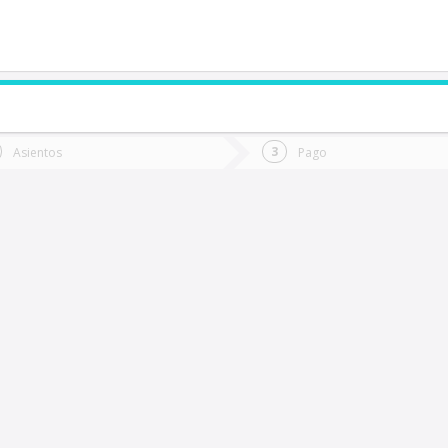
de quieres ir?
Ida
Vuelta
Asientos
Pago
*
Fec
lorida
Fecha
de
de
Vuel
Ida