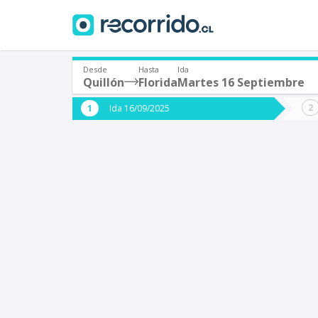
Desde
Hasta
Ida
Quillón
Florida
Martes 16 Septiembre
¿De dónde partes?
¿A dón
Ida 16/09/2025
*
*
Quillón
F
Origen
Destino