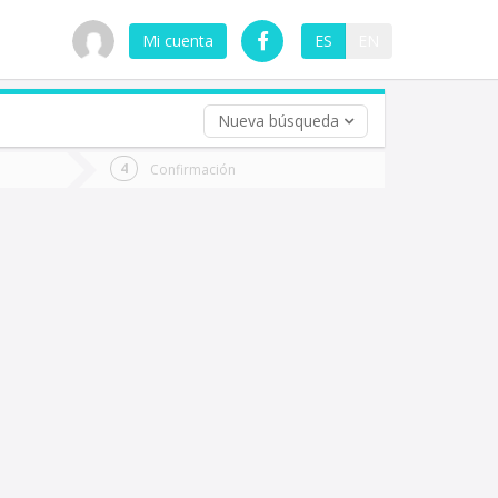
Mi cuenta
ES
EN
Nueva búsqueda
 (opcional)
Confirmación
ha
ta