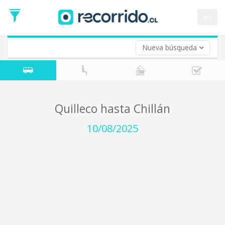
Fecha
de
en
Vuelta (opcional)
Ida
Fecha
de
Nueva búsqueda
Vuelta
Quilleco hasta Chillán
10/08/2025