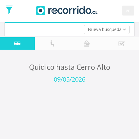
Fecha
de
en
Vuelta (opcional)
Ida
Fecha
de
Nueva búsqueda
Vuelta
Quidico hasta Cerro Alto
09/05/2026