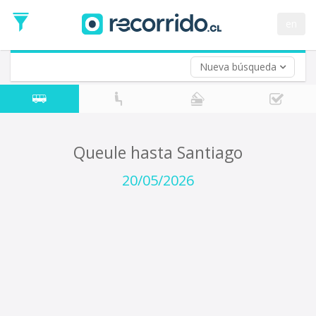
Fecha
de
en
Vuelta (opcional)
Ida
Fecha
de
Nueva búsqueda
Vuelta
Queule hasta Santiago
20/05/2026