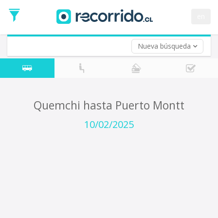
Fecha
de
en
Vuelta (opcional)
Ida
Fecha
de
Nueva búsqueda
Vuelta
Quemchi hasta Puerto Montt
10/02/2025