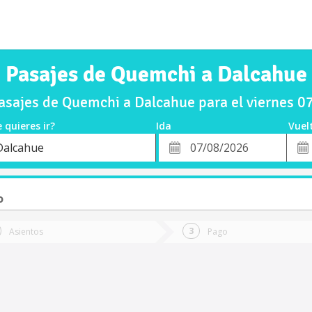
Pasajes de Quemchi a Dalcahue
sajes de Quemchi a Dalcahue para el viernes 
 quieres ir?
Ida
Vuel
*
Fech
Dalcahue
o
Fecha
de
de
Vuel
Ida
o
Asientos
Pago