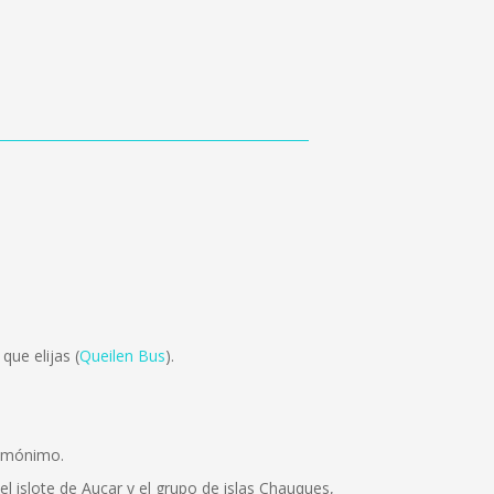
que elijas (
Queilen Bus
).
homónimo.
l islote de Aucar y el grupo de islas Chauques,