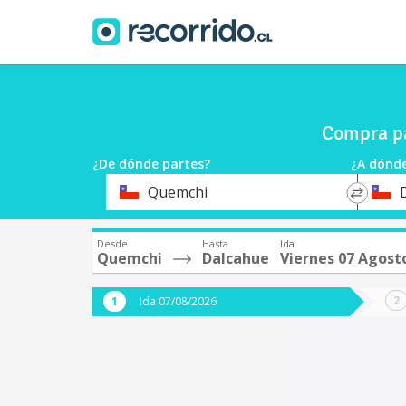
Compra pa
¿De dónde partes?
¿A dónde
*
*
Quemchi
Origen
Destin
Desde
Hasta
Ida
Quemchi
Dalcahue
Viernes 07 Agost
Ida 07/08/2026