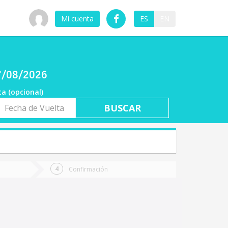
Mi cuenta
ES
EN
07/08/2026
ta (opcional)
a
ta
Confirmación