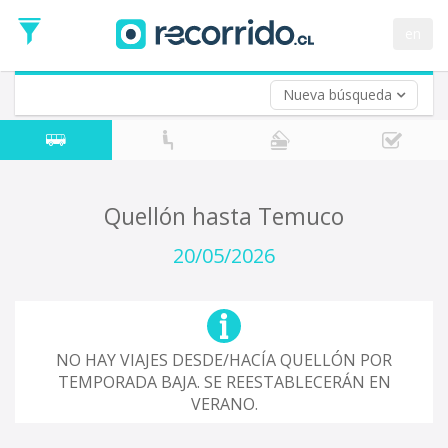
Fecha
de
en
Vuelta (opcional)
Ida
Fecha
de
Nueva búsqueda
Vuelta
Quellón hasta Temuco
20/05/2026
NO HAY VIAJES DESDE/HACÍA QUELLÓN POR
TEMPORADA BAJA. SE REESTABLECERÁN EN
VERANO.