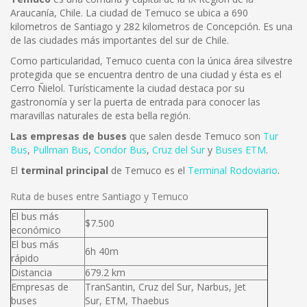
Araucanía, Chile. La ciudad de Temuco se ubica a 690
kilometros de Santiago y 282 kilometros de Concepción. Es una
de las ciudades más importantes del sur de Chile.
Como particularidad, Temuco cuenta con la única área silvestre
protegida que se encuentra dentro de una ciudad y ésta es el
Cerro Ñielol. Turísticamente la ciudad destaca por su
gastronomía y ser la puerta de entrada para conocer las
maravillas naturales de esta bella región.
Las empresas de buses
que salen desde Temuco son
Tur
Bus
,
Pullman Bus
,
Condor Bus
,
Cruz del Sur
y
Buses ETM
.
El
terminal principal
de Temuco es el
Terminal Rodoviario
.
Ruta de buses entre Santiago y Temuco
El bus más
$7.500
económico
El bus más
6h 40m
rápido
Distancia
679.2 km
Empresas de
TranSantin, Cruz del Sur, Narbus, Jet
buses
Sur, ETM, Thaebus