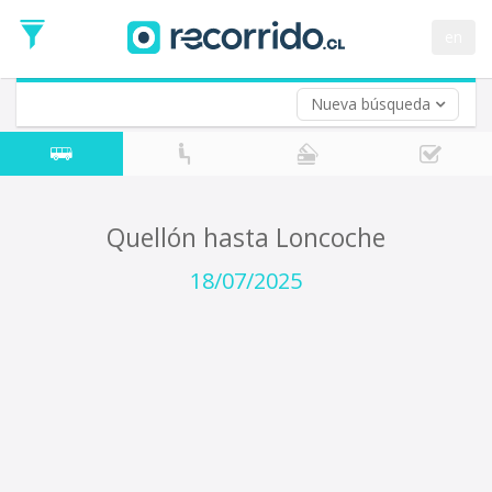
Fecha
de
en
Vuelta (opcional)
Ida
Fecha
de
Nueva búsqueda
Vuelta
Quellón hasta Loncoche
18/07/2025