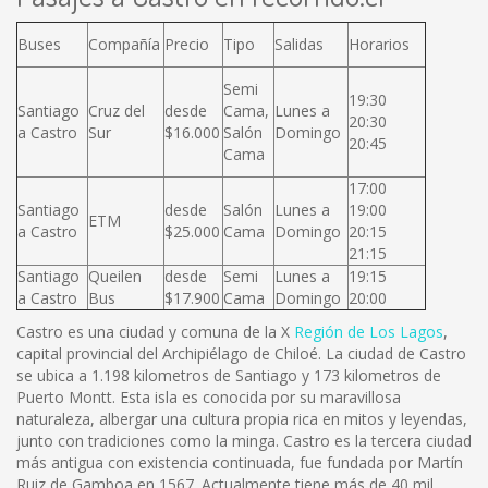
Buses
Compañía
Precio
Tipo
Salidas
Horarios
Semi
19:30
Santiago
Cruz del
desde
Cama,
Lunes a
20:30
a Castro
Sur
$16.000
Salón
Domingo
20:45
Cama
17:00
Santiago
desde
Salón
Lunes a
19:00
ETM
a Castro
$25.000
Cama
Domingo
20:15
21:15
Santiago
Queilen
desde
Semi
Lunes a
19:15
a Castro
Bus
$17.900
Cama
Domingo
20:00
Castro es una ciudad y comuna de la X
Región de Los Lagos
,
capital provincial del Archipiélago de Chiloé. La ciudad de Castro
se ubica a 1.198 kilometros de Santiago y 173 kilometros de
Puerto Montt. Esta isla es conocida por su maravillosa
naturaleza, albergar una cultura propia rica en mitos y leyendas,
junto con tradiciones como la minga. Castro es la tercera ciudad
más antigua con existencia continuada, fue fundada por Martín
Ruiz de Gamboa en 1567. Actualmente tiene más de 40 mil