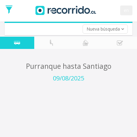
Fecha
de
en
Vuelta (opcional)
Ida
Fecha
de
Nueva búsqueda
Vuelta
Purranque hasta Santiago
09/08/2025