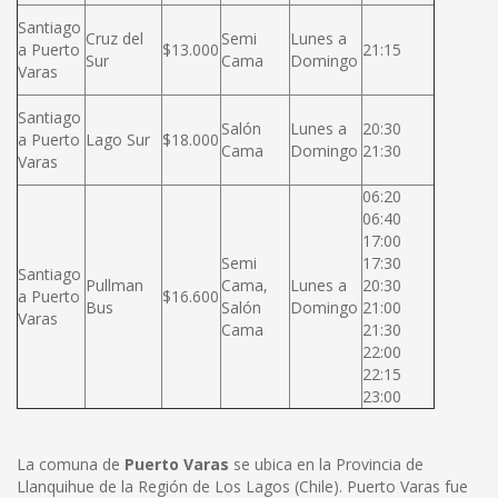
Santiago
Cruz del
Semi
Lunes a
a Puerto
$13.000
21:15
Sur
Cama
Domingo
Varas
Santiago
Salón
Lunes a
20:30
a Puerto
Lago Sur
$18.000
Cama
Domingo
21:30
Varas
06:20
06:40
17:00
Semi
17:30
Santiago
Pullman
Cama,
Lunes a
20:30
a Puerto
$16.600
Bus
Salón
Domingo
21:00
Varas
Cama
21:30
22:00
22:15
23:00
La comuna de
Puerto Varas
se ubica en la Provincia de
Llanquihue de la Región de Los Lagos (Chile). Puerto Varas fue