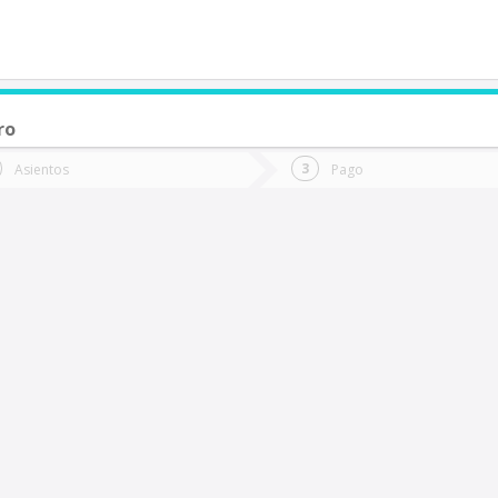
ro
de quieres ir?
Ida
Vuelta
Asientos
Pago
*
Fec
uerto Montt
Fecha
de
de
Vuel
Ida