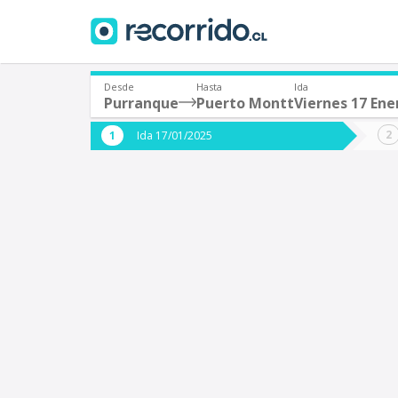
Desde
Hasta
Ida
Purranque
Puerto Montt
Viernes 17 Ene
¿De dónde partes?
¿A dón
Ida 17/01/2025
*
*
Purranque
P
Origen
Destino