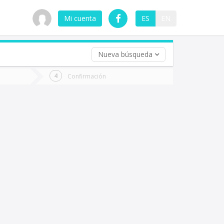
Mi cuenta
ES
EN
Nueva búsqueda
 (opcional)
Confirmación
ha
ta