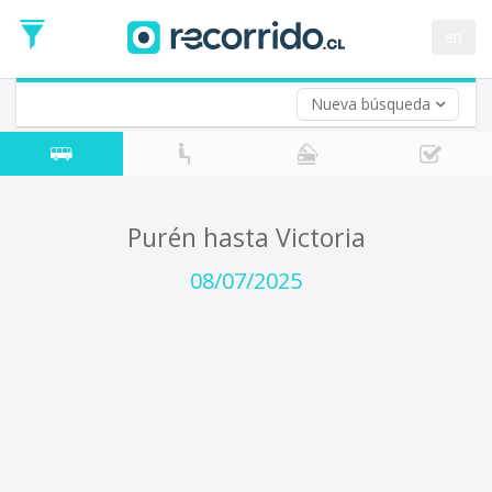
Fecha
de
en
Vuelta (opcional)
Ida
Fecha
de
Nueva búsqueda
Vuelta
Purén hasta Victoria
08/07/2025