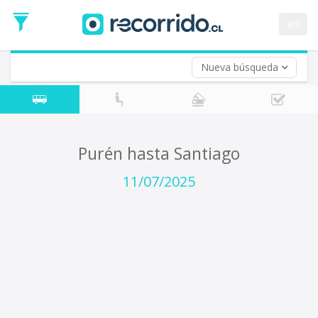
Fecha
de
en
Vuelta (opcional)
Ida
Fecha
de
Nueva búsqueda
Vuelta
Purén hasta Santiago
11/07/2025