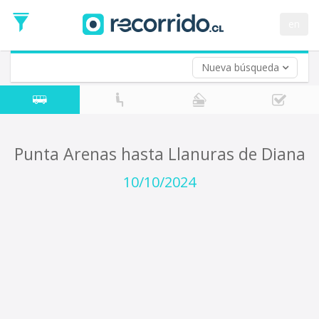
Fecha
de
en
Vuelta (opcional)
Ida
Fecha
de
Nueva búsqueda
Vuelta
Punta Arenas hasta Llanuras de Diana
10/10/2024