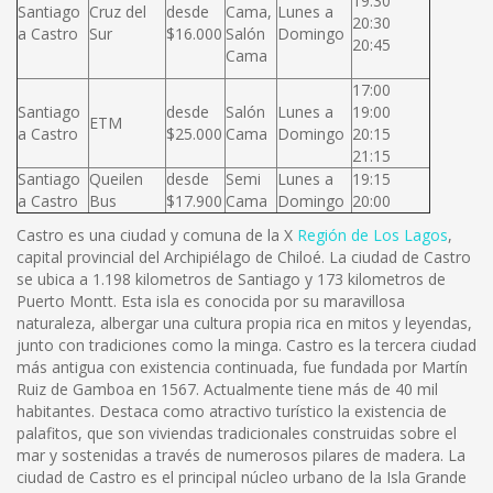
19:30
Santiago
Cruz del
desde
Cama,
Lunes a
20:30
a Castro
Sur
$16.000
Salón
Domingo
20:45
Cama
17:00
Santiago
desde
Salón
Lunes a
19:00
ETM
a Castro
$25.000
Cama
Domingo
20:15
21:15
Santiago
Queilen
desde
Semi
Lunes a
19:15
a Castro
Bus
$17.900
Cama
Domingo
20:00
Castro es una ciudad y comuna de la X
Región de Los Lagos
,
capital provincial del Archipiélago de Chiloé. La ciudad de Castro
se ubica a 1.198 kilometros de Santiago y 173 kilometros de
Puerto Montt. Esta isla es conocida por su maravillosa
naturaleza, albergar una cultura propia rica en mitos y leyendas,
junto con tradiciones como la minga. Castro es la tercera ciudad
más antigua con existencia continuada, fue fundada por Martín
Ruiz de Gamboa en 1567. Actualmente tiene más de 40 mil
habitantes. Destaca como atractivo turístico la existencia de
palafitos, que son viviendas tradicionales construidas sobre el
mar y sostenidas a través de numerosos pilares de madera. La
ciudad de Castro es el principal núcleo urbano de la Isla Grande