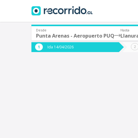
Desde
Hasta
Punta Arenas - Aeropuerto PUQ
Llanur
¿De dónde partes?
¿A dón
Ida 14/04/2026
*
*
Punta Arenas - Aeropuerto PUQ
L
Origen
Destino