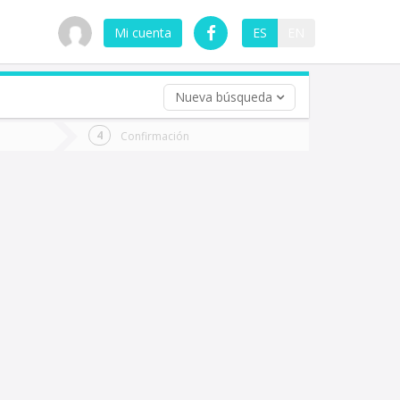
Mi cuenta
ES
EN
Nueva búsqueda
 (opcional)
Confirmación
ha
ta