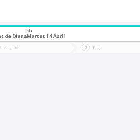
Ida
as de Diana
Martes 14 Abril
de quieres ir?
Ida
Vuelta
Asientos
Pago
*
Fec
lanuras de Diana
Fecha
de
de
Vuel
Ida