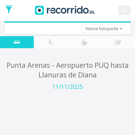
Fecha
de
en
Vuelta (opcional)
Ida
Fecha
de
Nueva búsqueda
Vuelta
Punta Arenas - Aeropuerto PUQ hasta
Llanuras de Diana
11/11/2025