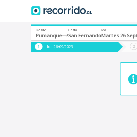
Desde
Hasta
Ida
Pumanque
San Fernando
Martes 26 Sep
¿De dónde partes?
¿A dón
Ida 26/09/2023
*
*
Pumanque
S
Origen
Destino