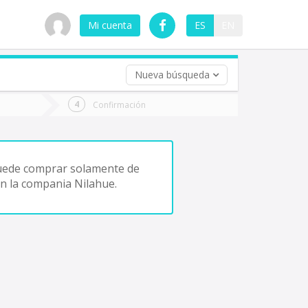
Mi cuenta
ES
EN
Nueva búsqueda
 (opcional)
Confirmación
ha
ta
uede comprar solamente de
n la compania Nilahue.