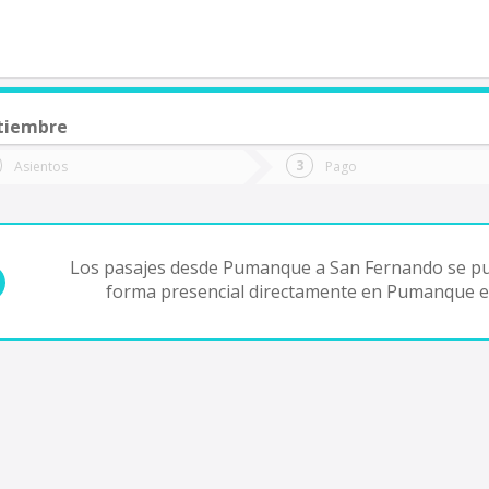
tiembre
de quieres ir?
Ida
Vuelta
Asientos
Pago
*
Fec
an Fernando
Fecha
de
de
Vuel
Ida
Los pasajes desde Pumanque a San Fernando se p
forma presencial directamente en Pumanque e