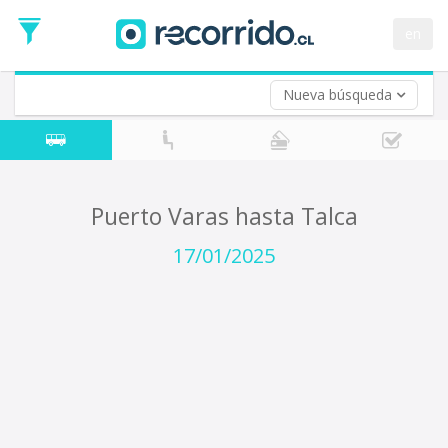
Fecha
de
en
Vuelta (opcional)
Ida
Fecha
de
Nueva búsqueda
Vuelta
Puerto Varas hasta Talca
17/01/2025