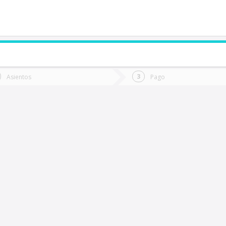
de quieres ir?
Ida
Vuelta
Asientos
Pago
*
Fec
antiago
Fecha
de
de
Vuel
Ida