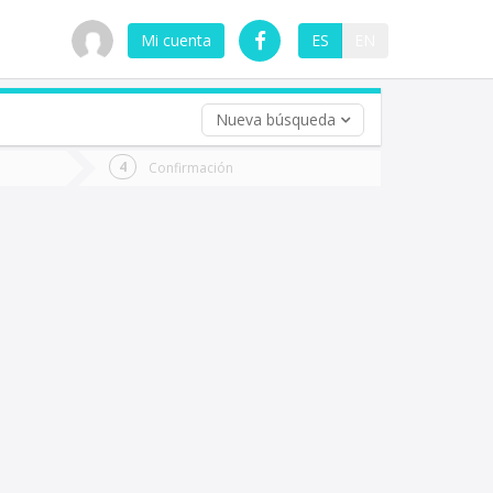
Mi cuenta
ES
EN
Nueva búsqueda
 (opcional)
Confirmación
ha
ta