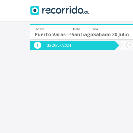
Desde
Hasta
Ida
Puerto Varas
Santiago
Sábado 20 Julio
¿De dónde partes?
¿A dón
Ida 20/07/2024
*
*
Puerto Varas
S
Origen
Destino