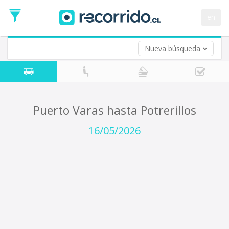
Fecha
de
en
Vuelta (opcional)
Ida
Fecha
de
Nueva búsqueda
Vuelta
Puerto Varas hasta Potrerillos
16/05/2026