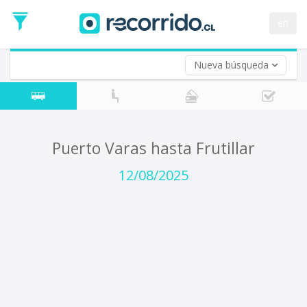
Fecha
de
en
Vuelta (opcional)
Ida
Fecha
de
Nueva búsqueda
Vuelta
Puerto Varas hasta Frutillar
12/08/2025