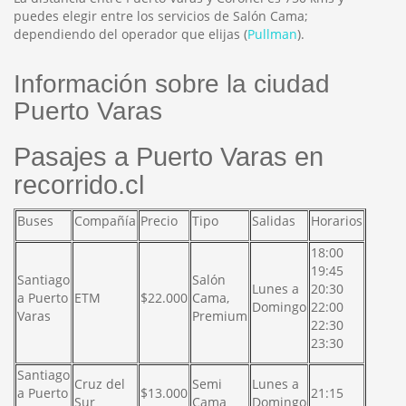
puedes elegir entre los servicios de Salón Cama;
dependiendo del operador que elijas (
Pullman
).
Información sobre la ciudad
Puerto Varas
Pasajes a Puerto Varas en
recorrido.cl
Buses
Compañía
Precio
Tipo
Salidas
Horarios
18:00
19:45
Santiago
Salón
Lunes a
20:30
a Puerto
ETM
$22.000
Cama,
Domingo
22:00
Varas
Premium
22:30
23:30
Santiago
Cruz del
Semi
Lunes a
a Puerto
$13.000
21:15
Sur
Cama
Domingo