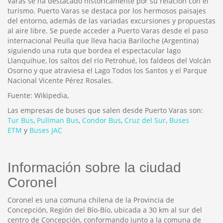
Varas se ha destacado históricamente por su relación con el
turismo. Puerto Varas se destaca por los hermosos paisajes
del entorno, además de las variadas excursiones y propuestas
al aire libre. Se puede acceder a Puerto Varas desde el paso
internacional Peulla que lleva hacia Bariloche (Argentina)
siguiendo una ruta que bordea el espectacular lago
Llanquihue, los saltos del río Petrohué, los faldeos del Volcán
Osorno y que atraviesa el Lago Todos los Santos y el Parque
Nacional Vicente Pérez Rosales.
Fuente: Wikipedia,
Las empresas de buses que salen desde Puerto Varas son:
Tur Bus
,
Pullman Bus
,
Condor Bus
,
Cruz del Sur
,
Buses
ETM
y
Buses JAC
Información sobre la ciudad
Coronel
Coronel es una comuna chilena de la Provincia de
Concepción, Región del Bío-Bío, ubicada a 30 km al sur del
centro de Concepción, conformando junto a la comuna de