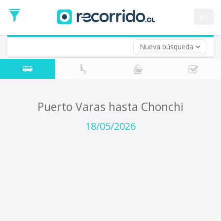
Fecha
de
en
Vuelta (opcional)
Ida
Fecha
de
Nueva búsqueda
Vuelta
Puerto Varas hasta Chonchi
18/05/2026