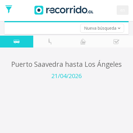
Fecha
de
en
Vuelta (opcional)
Ida
Fecha
de
Nueva búsqueda
Vuelta
Puerto Saavedra hasta Los Ángeles
21/04/2026