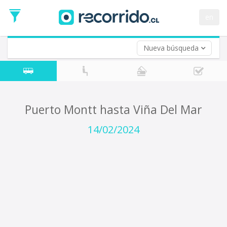
Fecha
de
en
Vuelta (opcional)
Ida
Fecha
de
Nueva búsqueda
Vuelta
Puerto Montt hasta Viña Del Mar
14/02/2024