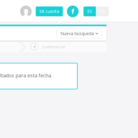
Mi cuenta
ES
EN
Nueva búsqueda
 (opcional)
Confirmación
ha
ta
tados para esta fecha.