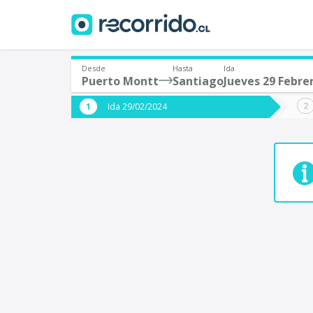
Desde
Hasta
Ida
Puerto Montt
Santiago
Jueves 29 Febre
¿De dónde partes?
¿A dón
Ida 29/02/2024
*
*
Puerto Montt
S
Origen
Destino