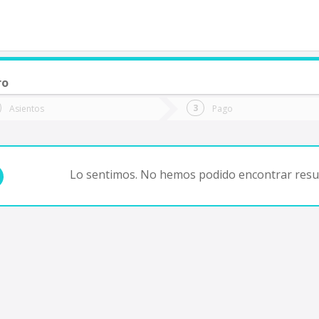
ro
de quieres ir?
Ida
Vuelta
Asientos
Pago
*
Fec
antiago
Fecha
de
de
Vuel
Ida
Lo sentimos. No hemos podido encontrar resul