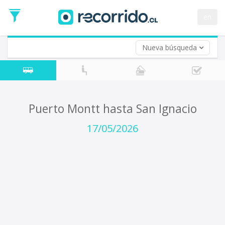
Fecha
de
en
Vuelta (opcional)
Ida
Fecha
de
Nueva búsqueda
Vuelta
Puerto Montt hasta San Ignacio
17/05/2026