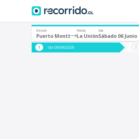
Desde
Hasta
Ida
Puerto Montt
La Unión
Sábado 06 Junio
¿De dónde partes?
¿A dón
Ida 06/06/2026
*
*
Puerto Montt
L
Origen
Destino