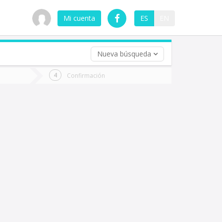
Mi cuenta
ES
EN
Nueva búsqueda
 (opcional)
Confirmación
ha
ta