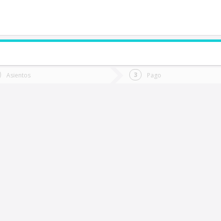
de quieres ir?
Ida
Vuelta
Asientos
Pago
*
Fec
a Unión
Fecha
de
de
Vuel
Ida