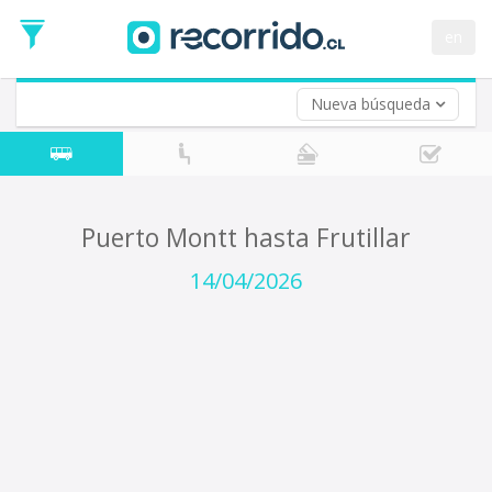
Fecha
de
en
Vuelta (opcional)
Ida
Fecha
de
Nueva búsqueda
Vuelta
Puerto Montt hasta Frutillar
14/04/2026